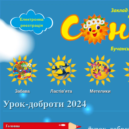
Пер
ос
Електронна
со
реєстрація
Забава
Ластів'ята
Метелики
Урок-доброти 2024
Вы здесь
Головна
#урок_добро