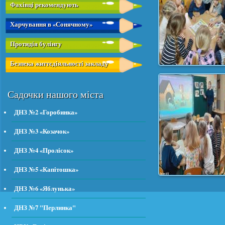
Фахівці рекомендують
Харчування в «Сонячному»
Протидія булінгу
Безпека життєдіяльності закладу
Садочки нашого міста
ДНЗ №2 «Горобинка»
ДНЗ №3 «Козачок»
ДНЗ №4 «Пролісок»
ДНЗ №5 «Капітошка»
ДНЗ №6 «Яблунька»
ДНЗ №7 "Перлинка"