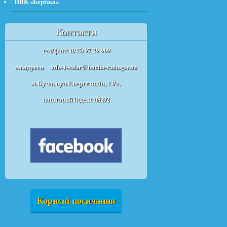
НВК «Берізка»
Контакти
тел/факс (045) 97-29-909
ел.адреса
zdo-1-solar@bucha-rada.gov.ua
м.Буча, вул.Енергетиків, 13/а,
поштовий індекс 08292
Корисні посилання