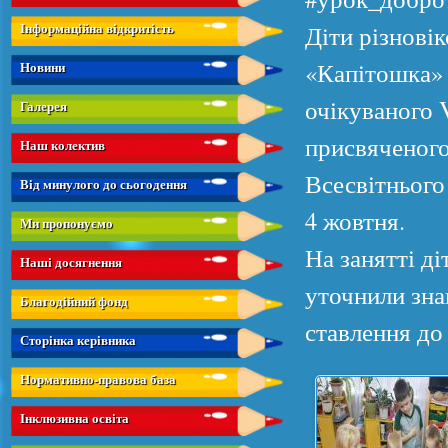
Інформаційна відкритість
Діти різнові
«Капітошка» 
Новини
очікуваного 
Галерея
присвяченого
Наш колектив
Всесвітнього
Від минулого до сьогодення
4 жовтня.
Ми пропонуємо
На занятті д
Наші досягнення
уточнили зна
Благодійний фонд
ставлення до
Сторінка керівника
Нормативно-правова база
Інклюзивна освіта