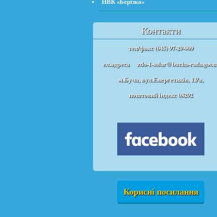
НВК «Берізка»
Контакти
тел/факс (045) 97-29-909
ел.адреса
zdo-1-solar@bucha-rada.gov.u
м.Буча, вул.Енергетиків, 13/а,
поштовий індекс 08292
Корисні посилання