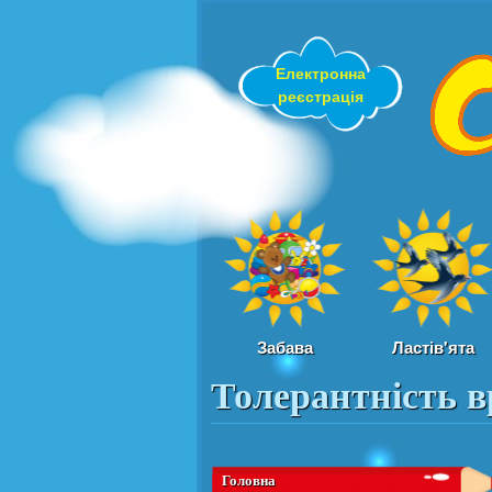
Електронна
реєстрація
Забава
Ластів'ята
Толерантність в
Вы здесь
Головна