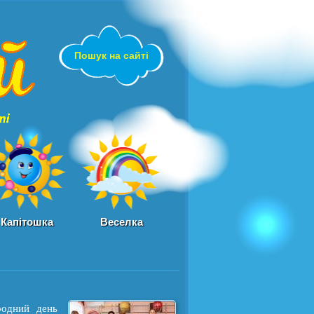
sadochok.in.ua
Пошук на сайті
Капітошка
Веселка
родний день