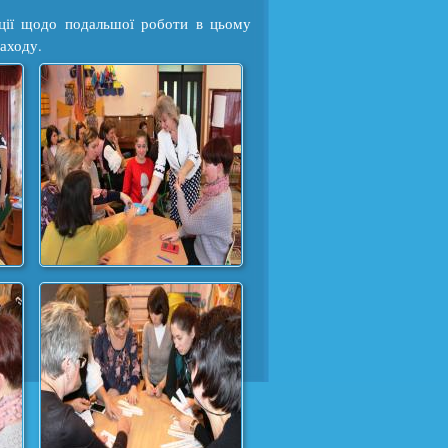
ції щодо подальшої роботи в цьому
аходу.