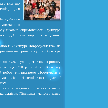
на з тим, що
еобхідні для
» відбулося
омплексного
су виховної спрямованості «Культура
цесу ЗДО. Тема першого засідання:
аності «Культура добросусідства» на
регіональні тренери курсу «Культура
нською С.В. було презентовано роботу
 період з 2015р. по 2017р. В своєму
ій роботі ми прагнемо сформувати в
ми цілісності особистості, здатної
ляху.
практичні завдання: рольова гра «пари
чка відліку». Підсумком майстер-класу