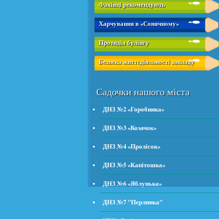
Фахівці рекомендують
Харчування в «Сонячному»
Протидія булінгу
Безпека життєдіяльності закладу
Садочки нашого міста
ДНЗ №2 «Горобинка»
ДНЗ №3 «Козачок»
ДНЗ №4 «Пролісок»
ДНЗ №5 «Капітошка»
ДНЗ №6 «Яблунька»
ДНЗ №7 "Перлинка"