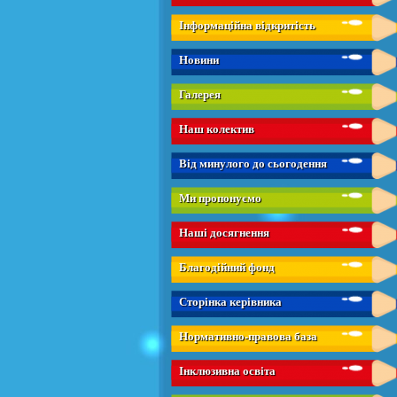
Інформаційна відкритість
Новини
Галерея
Наш колектив
Від минулого до сьогодення
Ми пропонуємо
Наші досягнення
Благодійний фонд
Сторінка керівника
Нормативно-правова база
Інклюзивна освіта