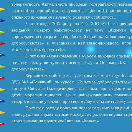
толерантності. Актуальність проблеми толерантності пов'яза
сьогодні на перший план висуваються цінності і принципи, н
спільного виживання і вільного розвитку особистості.
3 листопада 2017 року на базі ЗДО №1 «Сонячний
засідання міського майстер-класу на тему «Аспекти к
впровадження програми «Український віночок. Київщина» кур
добросусідства» з учасниками навчально-виховного про
«Толерантність врятує світ»
З питання «Ознайомлення з курсом виховної спрямов
початку заходу виступили Лисенко Н.Д. та Опеньок Л.К. – 
добросусідства».
Керівником майстер-класу, вихователем закладу Зелі
ЗДО №1 «Сонячний» за курсом «Культура добросусідства» за
виступі Світлана Володимирівна зазначила, що в практичн
дітей моральні цінності, які є найважливішими показника
створити власне уявлення про своє майбутнє на життєвому ш
Протягом заходу присутні педагоги виконували різні 
слів», рухлива вправа «атоми-молекули», рольова вправа «то
стало виконання практичної вправи «фольга».