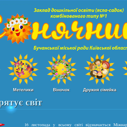
Перейти к
основному
содержанию
Метелики
Віночок
Дружня сімейка
рятує світ
16 листопада у всьому світі відзначається Міжна