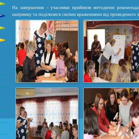
На завершення – учасники прийняли методичні рекоменда
напрямку та поділилися своїми враженнями від проведеного з