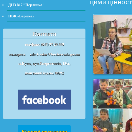
цими цінност
ДНЗ №7 "Перлинка"
НВК «Берізка»
Контакти
тел/факс (045) 97-29-909
ел.адреса
zdo-1-solar@bucha-rada.gov.ua
м.Буча, вул.Енергетиків, 13/а,
поштовий індекс 08292
Корисні посилання