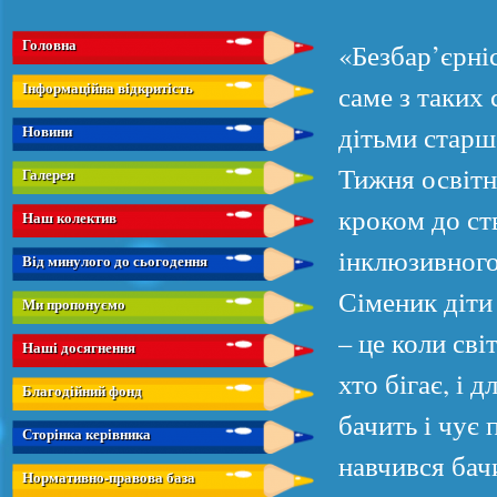
Головна
«Безбар’єрні
Інформаційна відкритість
саме з таких 
дітьми старш
Новини
Тижня освітн
Галерея
кроком до ст
Наш колектив
інклюзивного
Від минулого до сьогодення
Сіменик діти
Ми пропонуємо
– це коли сві
Наші досягнення
хто бігає, і д
Благодійний фонд
бачить і чує
Сторінка керівника
навчився бач
Нормативно-правова база