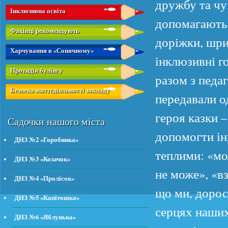
дружбу та чуй
Інклюзивна освіта
допомагають 
Фахівці рекомендують
доріжки, шри
Харчування в «Сонячному»
інклюзивні г
Протидія булінгу
разом з педаг
Безпека життєдіяльності закладу
передавали о
героя казки 
Садочки нашого міста
допомогти ін
ДНЗ №2 «Горобинка»
теплими: «мо
ДНЗ №3 «Козачок»
не може», «в
ДНЗ №4 «Пролісок»
що ми, доросл
ДНЗ №5 «Капітошка»
серцях наших
ДНЗ №6 «Яблунька»