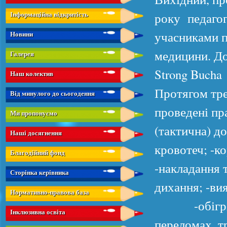
Інформаційна відкритість
року педагог
учасниками п
Новини
медицини. До
Галерея
Strong Bucha
Наш колектив
Протягом тре
Від минулого до сьогодення
проведені пр
Ми пропонуємо
(тактична) д
Наші досягнення
кровотеч; -к
Благодійний фонд
-накладання 
Сторінка керівника
дихання; -в
Нормативно-правова база
-обігрів по
Інклюзивна освіта
переломах, т