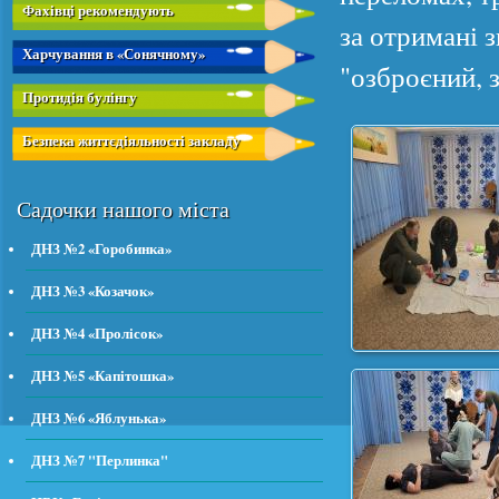
Фахівці рекомендують
за отримані 
Харчування в «Сонячному»
"озброєний, 
Протидія булінгу
Безпека життєдіяльності закладу
Садочки нашого міста
ДНЗ №2 «Горобинка»
ДНЗ №3 «Козачок»
ДНЗ №4 «Пролісок»
ДНЗ №5 «Капітошка»
ДНЗ №6 «Яблунька»
ДНЗ №7 "Перлинка"