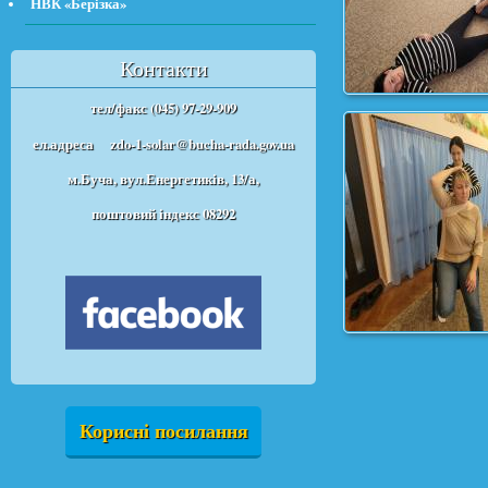
НВК «Берізка»
Контакти
тел/факс (045) 97-29-909
ел.адреса
zdo-1-solar@bucha-rada.gov.ua
м.Буча, вул.Енергетиків, 13/а,
поштовий індекс 08292
Корисні посилання