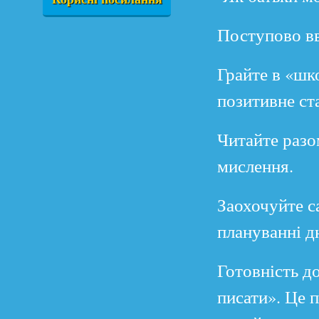
Поступово вв
Грайте в «шк
позитивне ст
Читайте разо
мислення.
Заохочуйте са
плануванні д
Готовність д
писати». Це 