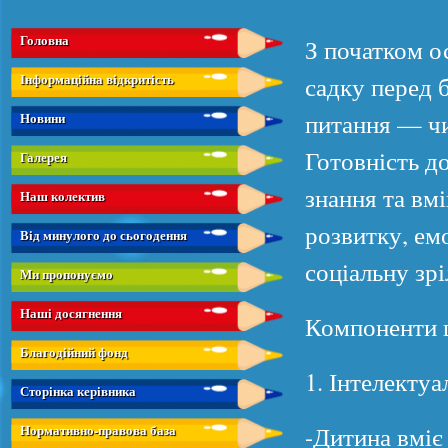
Головна
З початком о
Інформаційна відкритість
садку перед 
питання — чи
Новини
Готовність д
Галерея
знання та вмі
Наш колектив
розвитку, ем
Від минулого до сьогодення
соціальну зрі
Ми пропонуємо
Наші досягнення
Компоненти ш
Благодійний фонд
1. Інтелектуа
Сторінка керівника
-Дитина вміє
Нормативно-правова база