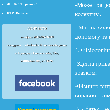
-Може працюв
ДНЗ №7 "Перлинка"
колективі.
НВК «Берізка»
- Має навичк
Контакти
допомогу та 
тел/факс (045) 97-29-909
ел.адреса
zdo-1-solar@bucha-rada.gov.ua
4. Фізіологіч
м.Буча, вул.Енергетиків, 13/а,
поштовий індекс 08292
-Здатна трив
зразком.
-Фізично вит
вправно трим
Як батьки мо
Корисні посилання