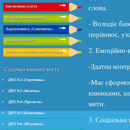
слова.
Інклюзивна освіта
Фахівці рекомендують
- Володіє ба
Харчування в «Сонячному»
порівнює, уз
Протидія булінгу
2. Емоційно-
Безпека життєдіяльності закладу
-Здатна конт
Садочки нашого міста
ДНЗ №2 «Горобинка»
-Має сформов
книжками, за
ДНЗ №3 «Козачок»
мети.
ДНЗ №4 «Пролісок»
ДНЗ №5 «Капітошка»
3. Соціальна 
ДНЗ №6 «Яблунька»