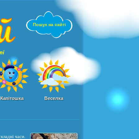
sadochok.in.ua
Пошук на сайті
Капітошка
Веселка
кладні часи.