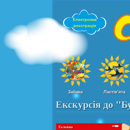
Електронна
реєстрація
Забава
Ластів'ята
Екскурсія до "Б
Вы здесь
Головна