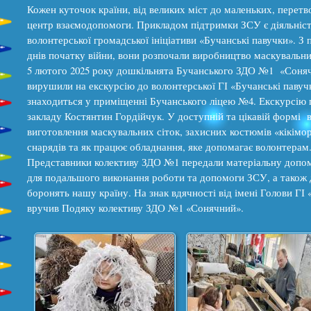
Кожен куточок країни, від великих міст до маленьких, перетв
центр взаємодопомоги. Прикладом підтримки ЗСУ є діяльніс
волонтерської громадської ініціативи «Бучанські павучки». З
днів початку війни, вони розпочали виробництво маскувальни
5 лютого 2025 року дошкільнята Бучанського ЗДО №1 «Соня
вирушили на екскурсію до волонтерської ГІ «Бучанські павучк
знаходиться у приміщенні Бучанського ліцею №4. Екскурсію 
закладу Костянтин Гордійчук. У доступній та цікавій формі в
виготовлення маскувальних сіток, захисних костюмів «кікімор
снарядів та як працює обладнання, яке допомагає волонтерам
Представники колективу ЗДО №1 передали матеріальну допом
для подальшого виконання роботи та допомоги ЗСУ, а також д
боронять нашу країну. На знак вдячності від імені Голови ГІ
вручив Подяку колективу ЗДО №1 «Сонячний».