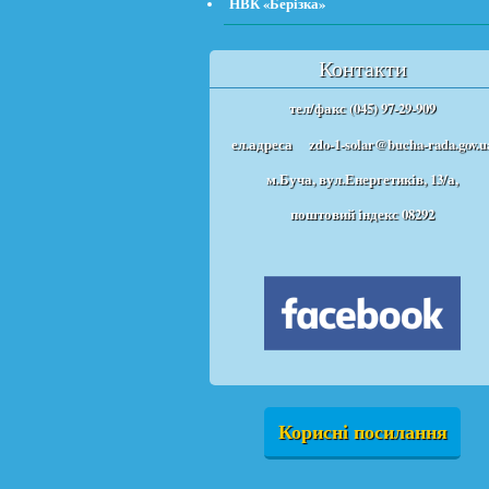
НВК «Берізка»
Контакти
тел/факс (045) 97-29-909
ел.адреса
zdo-1-solar@bucha-rada.gov.u
м.Буча, вул.Енергетиків, 13/а,
поштовий індекс 08292
Корисні посилання