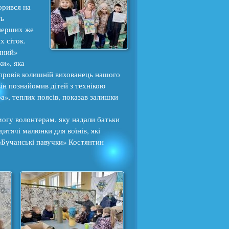
орився на
ть
 перших же
х сіток.
чний»
и», яка
провів колишній вихованець нашого
ін познайомив дітей з технікою
а», теплих поясів, показав залишки
.
огу волонтерам, яку надали батьки
итячі малюнки для воїнів, які
 «Бучанські павучки» Костянтин