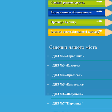
Фахівці рекомендують
Харчування в «Сонячному»
Протидія булінгу
Безпека життєдіяльності закладу
Садочки нашого міста
ДНЗ №2 «Горобинка»
ДНЗ №3 «Козачок»
ДНЗ №4 «Пролісок»
ДНЗ №5 «Капітошка»
ДНЗ №6 «Яблунька»
ДНЗ №7 "Перлинка"