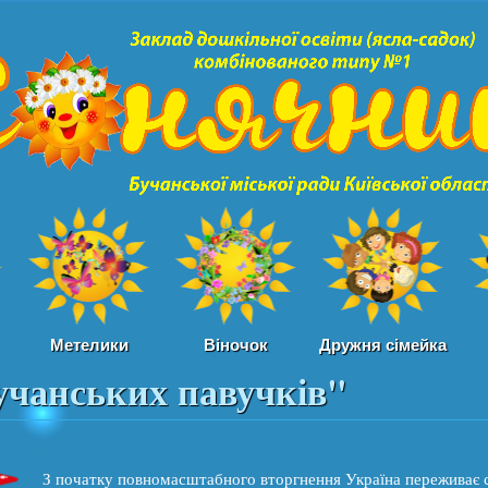
Перейти к
основному
содержанию
Метелики
Віночок
Дружня сімейка
учанських павучків"
З початку повномасштабного вторгнення Україна переживає с