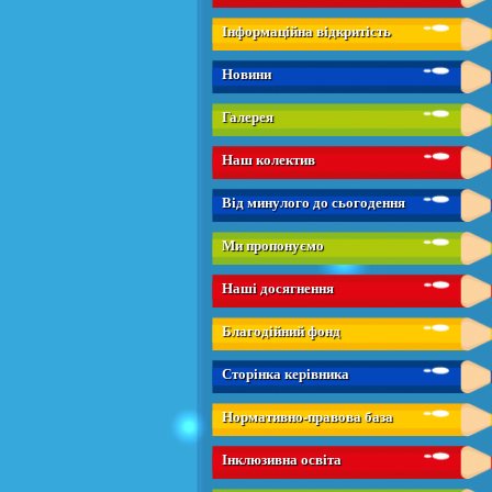
Інформаційна відкритість
Новини
Галерея
Наш колектив
Від минулого до сьогодення
Ми пропонуємо
Наші досягнення
Благодійний фонд
Сторінка керівника
Нормативно-правова база
Інклюзивна освіта